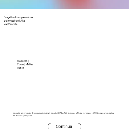
P
rogetto di cooperazione
dei musei dell’Alta
Val Venosta.
Sluderno |
Curon | Malles |
Tubre
mu.sui è un progetto di cooperazione tra i musei dell'Alta Val Venosta. MU sta per musei – SUI è una parola tipica
del dialetto venostano.
Continua