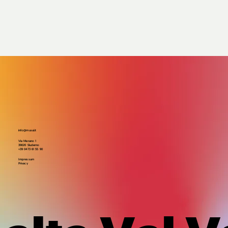
info@musui.it
Via Merano 1
39020 Sluderno
+39 0473 61 55 90
Impressum
Privacy